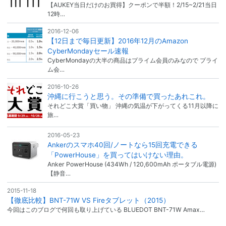
【AUKEY当日だけのお買得】クーポンで半額！2/15~2/21当日
12時…
2016-12-06
【12日まで毎日更新】2016年12月のAmazon
CyberMondayセール速報
CyberMondayの大半の商品はプライム会員のみなので プライ
ム会…
2016-10-26
沖縄に行こうと思う。その準備で買ったあれこれ。
それどこ大賞「買い物」 沖縄の気温が下がってくる11月以降に
旅…
2016-05-23
Ankerのスマホ40回/ノートなら15回充電できる
「PowerHouse」を買ってはいけない理由。
Anker PowerHouse (434Wh / 120,600mAh ポータブル電源)
【静音…
2015-11-18
【徹底比較】BNT-71W VS Fireタブレット（2015）
今回はこのブログで何回も取り上げている BLUEDOT BNT-71W Amax…